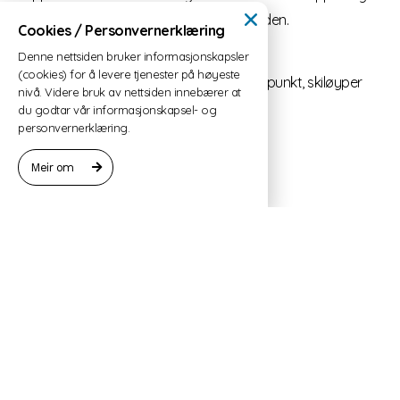
det vakre landskapet rundt Geirangerfjorden.
Cookies / Personvernerklæring
Fantastisk utsikt
Denne nettsiden bruker informasjonskapsler
(cookies) for å levere tjenester på høyeste
Nært Geiranger, Ørnesvingen utsiktspunkt, skiløyper
nivå. Videre bruk av nettsiden innebærer at
Sengeplass til seks
du godtar vår informasjonskapsel- og
personvernerklæring.
Eigen balkong
Gratis Wi-Fi
Meir om
Vaskemaskin
Kontakt:
Jakob Torp Aarseth
Mølsæter, Ørnevegen 649, 6216 Geiranger
tlf. +47 970 01 089
jakob.torp.aarset@gmail.com