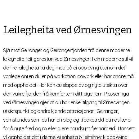
Leilegheita ved Ørnesvingen
Sjå mot Geiranger og Geirangerfjorden frå denne moderne
leilegheita i eit gardstun ved Ørnesvingen. I ein moderne stil vil
denne leilegheita ta deg med på ei oppleving utanom det
vanlege anten du er på workation, cowork eller har andre mål
med opphaldet. Her kan du slappe av og nyte utsikta over
den vakre fjorden frå komforten i ditt eige rom. Plasseringa
ved Ørnesvingen gjer at du har enkel tilgang til Ørnesvingen
utsiktspunkt og andre kjende attraksjonar i Geiranger,
samstundes som du har ei roleg og tilbaketrekt atmosfære
for å nyte fred og ro eller gjere naudsynt fjernarbeid. Uansett
vil opphaldet ditt i denne leilegheita bli eiminnerik oppleving i