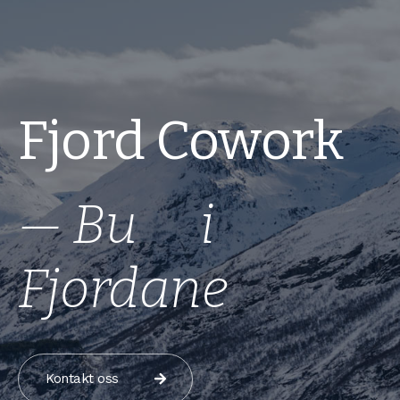
Fjord Cowork
—
A
r
b
e
i
d
e
i
Fjordane
Kontakt oss