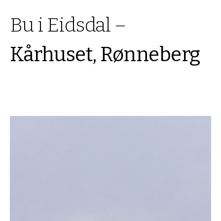
Bu i Eidsdal –
Kårhuset, Rønneberg