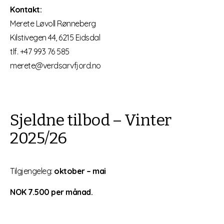
Kontakt:
Merete Løvoll Rønneberg
Kilstivegen 44, 6215 Eidsdal
tlf. +47 993 76 585
merete@verdsarvfjord.no
Sjeldne tilbod – Vinter
2025/26
Tilgjengeleg:
oktober – mai
NOK 7.500 per månad.