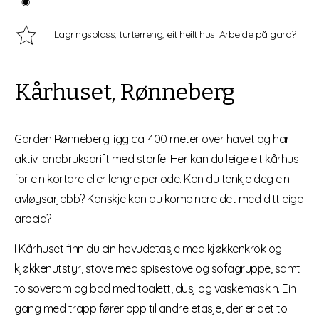
Lagringsplass, turterreng, eit heilt hus. Arbeide på gard?
Kårhuset, Rønneberg
Garden Rønneberg ligg ca. 400 meter over havet og har
aktiv landbruksdrift med storfe. Her kan du leige eit kårhus
for ein kortare eller lengre periode. Kan du tenkje deg ein
avløysarjobb? Kanskje kan du kombinere det med ditt eige
arbeid?
I Kårhuset finn du ein hovudetasje med kjøkkenkrok og
kjøkkenutstyr, stove med spisestove og sofagruppe, samt
to soverom og bad med toalett, dusj og vaskemaskin. Ein
gang med trapp fører opp til andre etasje, der er det to