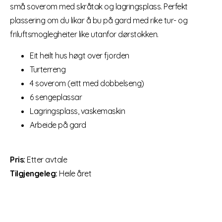
små soverom med skråtak og lagringsplass. Perfekt
plassering om du likar å bu på gard med rike tur- og
friluftsmoglegheiter like utanfor dørstokken.
Eit heilt hus høgt over fjorden
Turterreng
4 soverom (eitt med dobbelseng)
6 sengeplassar
Lagringsplass, vaskemaskin
Arbeide på gard
Pris:
Etter avtale
Tilgjengeleg:
Heile året