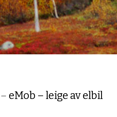
 –
eMob – leige av elbil