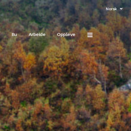
Norsk
English
Bu
Arbeide
Oppleve