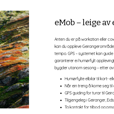
eMob – leige av 
Anten du er på workation eller co
kan du oppleve Geirangerområdet
tempo. GPS – systemet kan guide 
garanterer ei humørfylt oppleving! B
bygder utanom sesong – etter avt
Humørfylte elbilar til kort- el
Når ein treng å kome seg til 
GPS guiding for turar til Gei
Tilgjengeleg i Geiranger, Eid
Ta kontakt for tilbod og pris