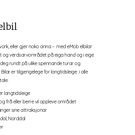
elbil
work, eller gjer noko anna – med eMob elbilar
 og verdsarvområdet på eiga hand og i eige
deg rundt på ulike spennande turar og
ilar er tilgjengelege for langtidsleige i alle
ale.
ler langtidsleige
og frå eller berre vil oppleve området
ranger sine attraksjonar
sdal, Norddal
ar