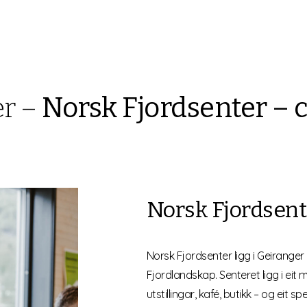
er –
Norsk Fjordsenter – 
Norsk Fjordsent
Norsk Fjordsenter ligg i Geirange
Fjordlandskap. Senteret ligg i ei
utstillingar, kafé, butikk – og eit 