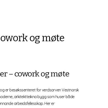
cowork og møte
er – cowork og møte
r og er besøkssenteret for verdsarven Vestnorsk
t moderne, arkitektteikna bygg som huser både
spennande arbeidsfellesskap. Her er